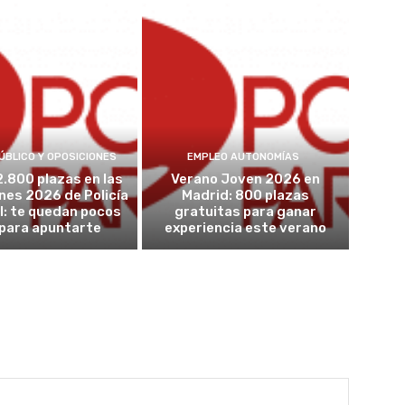
ÚBLICO Y OPOSICIONES
EMPLEO AUTONOMÍAS
2.800 plazas en las
Verano Joven 2026 en
nes 2026 de Policía
Madrid: 800 plazas
l: te quedan pocos
gratuitas para ganar
 para apuntarte
experiencia este verano