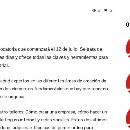
3
0
Ú
App
Linkedin
Email
Imprimir
ocatoria que comenzará el 12 de julio. Se trata de
res días y ofrece todas las claves y herramientas para
rial.
drid expertos en las diferentes áreas de creación de
en los elementos fundamentales que hay que tener en
e un negocio.
atro talleres: Cómo crear una empresa, cómo hacer un
keting en internet y redes sociales. Estos dos últimos
dores adquieran técnicas de primer orden para