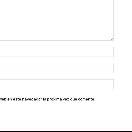
Nombre:
Correo
electróni
Sitio
web:
o web en este navegador la próxima vez que comente.