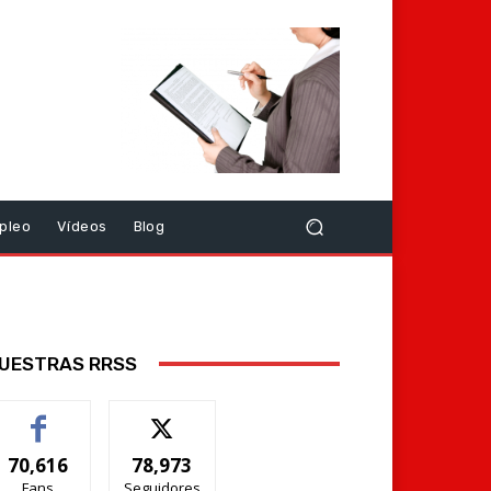
pleo
Vídeos
Blog
UESTRAS RRSS
70,616
78,973
Fans
Seguidores