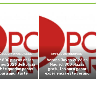
ÚBLICO Y OPOSICIONES
EMPLEO AUTONOMÍAS
2.800 plazas en las
Verano Joven 2026 en
nes 2026 de Policía
Madrid: 800 plazas
l: te quedan pocos
gratuitas para ganar
 para apuntarte
experiencia este verano