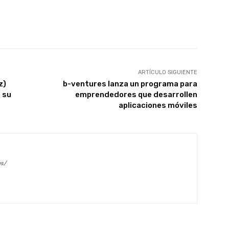
X
WhatsApp
Linkedin
Email
ARTÍCULO SIGUIENTE
z)
b-ventures lanza un programa para
 su
emprendedores que desarrollen
aplicaciones móviles
es/