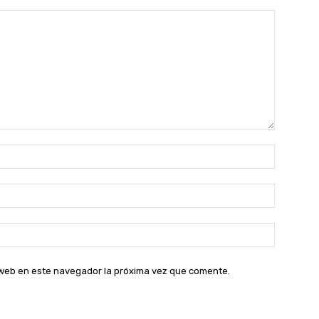
Nombre:
Correo
electróni
Sitio
web:
o web en este navegador la próxima vez que comente.