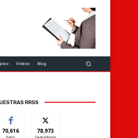
pleo
Vídeos
Blog
UESTRAS RRSS
70,616
78,973
Fans
Seguidores