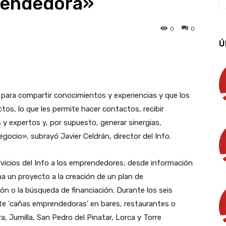
rendedora»
0
0
Ú
App
Linkedin
Email
Imprimir
ara compartir conocimientos y experiencias y que los
os, lo que les permite hacer contactos, recibir
y expertos y, por supuesto, generar sinergias,
ocio», subrayó Javier Celdrán, director del Info.
rvicios del Info a los emprendedores; desde información
 un proyecto a la creación de un plan de
ión o la búsqueda de financiación. Durante los seis
te ‘cañas emprendedoras’ en bares, restaurantes o
a, Jumilla, San Pedro del Pinatar, Lorca y Torre