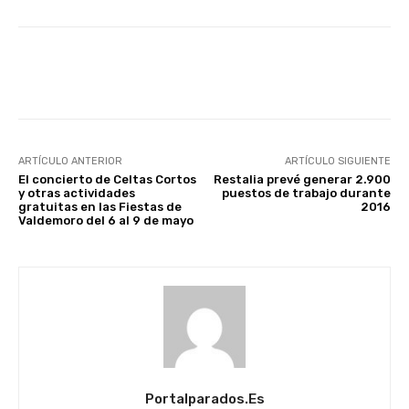
Facebook
X
WhatsApp
Li
ARTÍCULO ANTERIOR
ARTÍCULO SIGUIENTE
El concierto de Celtas Cortos
Restalia prevé generar 2.900
y otras actividades
puestos de trabajo durante
gratuitas en las Fiestas de
2016
Valdemoro del 6 al 9 de mayo
Portalparados.es