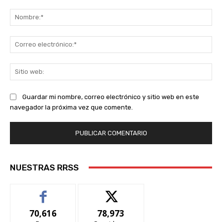
Comentario:
No
Co
ele
Sit
we
Guardar mi nombre, correo electrónico y sitio web en este
navegador la próxima vez que comente.
NUESTRAS RRSS
70,616
78,973