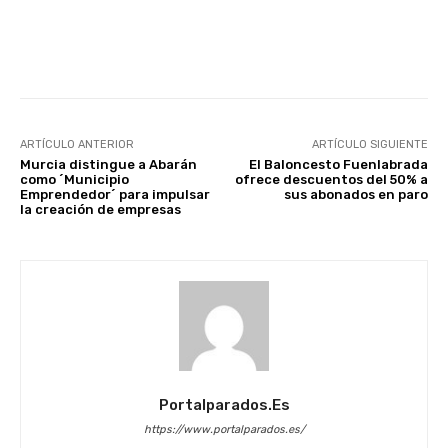
Facebook
X
WhatsApp
Li
ARTÍCULO ANTERIOR
ARTÍCULO SIGUIENTE
Murcia distingue a Abarán
El Baloncesto Fuenlabrada
como ´Municipio
ofrece descuentos del 50% a
Emprendedor´ para impulsar
sus abonados en paro
la creación de empresas
Portalparados.es
https://www.portalparados.es/