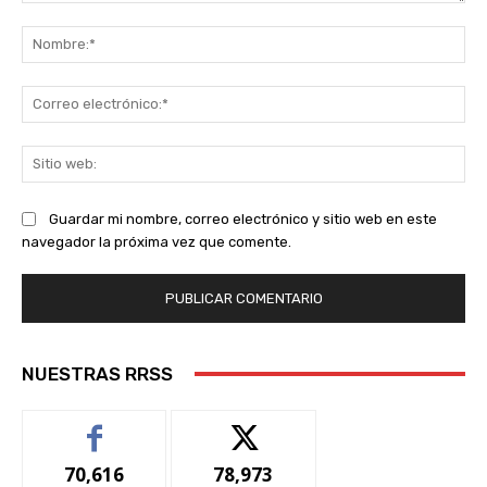
Comentario:
No
Co
ele
Sit
we
Guardar mi nombre, correo electrónico y sitio web en este
navegador la próxima vez que comente.
NUESTRAS RRSS
70,616
78,973