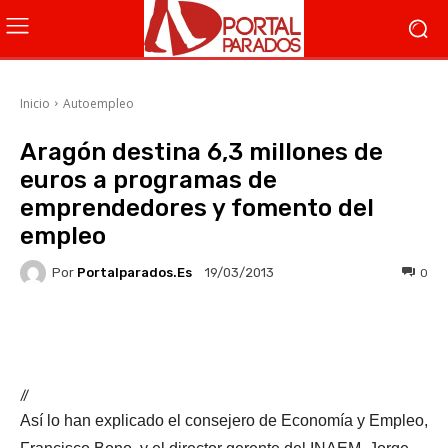
Inicio
Autoempleo
Aragón destina 6,3 millones de
euros a programas de
emprendedores y fomento del
empleo
Por
Portalparados.es
0
19/03/2013
Facebook
X
WhatsApp
Li
//
Así lo han explicado el consejero de Economía y Empleo,