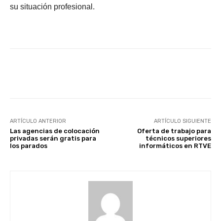
su situación profesional.
Facebook
X
WhatsApp
Li
ARTÍCULO ANTERIOR
ARTÍCULO SIGUIENTE
Las agencias de colocación
Oferta de trabajo para
privadas serán gratis para
técnicos superiores
los parados
informáticos en RTVE