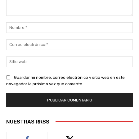
Comentario:
No
Co
ele
Sit
we
Guardar mi nombre, correo electrónico y sitio web en este
navegador la próxima vez que comente.
NUESTRAS RRSS