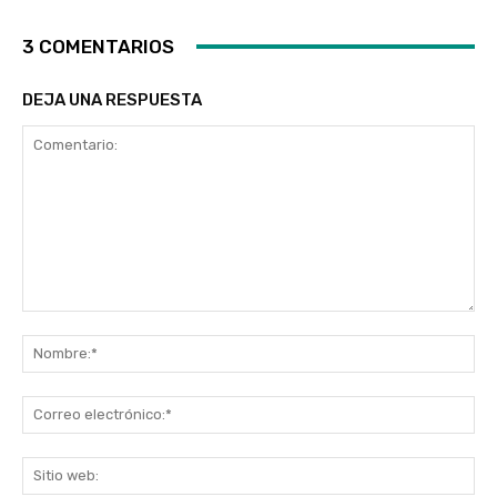
3 COMENTARIOS
DEJA UNA RESPUESTA
Comentario:
No
Co
ele
Sit
we