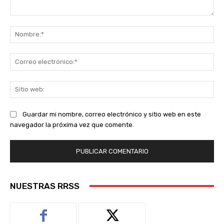
Comentario:
No
Co
ele
Sit
we
Guardar mi nombre, correo electrónico y sitio web en este
navegador la próxima vez que comente.
NUESTRAS RRSS