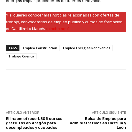
energías limpias procedentes de fuentes renovables”.
Y si quieres conocer más noticias relacionadas con ofertas de
trabajo, convocatorias de empleo público y cursos de formación
en Castilla-La Mancha
pincha aquí
.
TAGS
Empleo Construcción
Empleo Energías Renovables
Trabajo Cuenca
Facebook
X
WhatsApp
Li
ARTÍCULO ANTERIOR
ARTÍCULO SIGUIENTE
El Inaem ofrece 1.308 cursos
Bolsa de Empleo para
gratuitos en Aragón para
administrativos en Castilla y
desempleados y ocupados
León