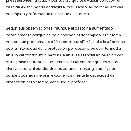
prestaciones
”, añade. Y puntualiza que ese «desincentivo», en
caso de existir, podría corregirse impulsando las políticas activas
de empleo y reformando el nivel de asistencia.
Según sus observaciones, “aunque el gasto ha aumentado
notablemente porque se ha disparado el desempleo, el sistema
no tiene un problema de déficit estructural”. «Si a ello le añadimos
que la intensidad de la protección por desempleo es intermedia
en el nivel contributivo pero baja en el asistencial en relación con
otros países europeos, podemos ver claramente que es por el
nivel asistencial por donde nos estamos ‘desangrando’ y por
donde podemos mejorar exponencialmente la capacidad de
protección del sistema”, concluye el profesor.
Facebook
X
WhatsApp
Li