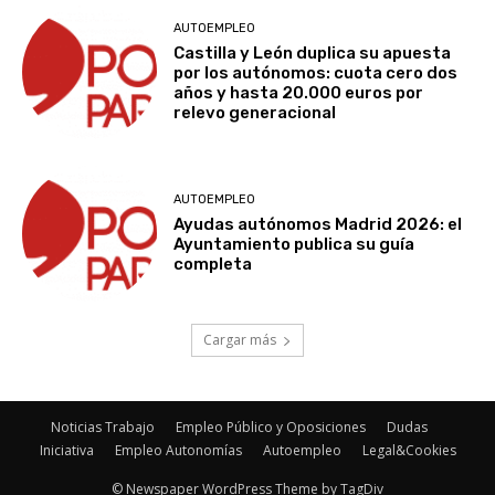
AUTOEMPLEO
Castilla y León duplica su apuesta
por los autónomos: cuota cero dos
años y hasta 20.000 euros por
relevo generacional
AUTOEMPLEO
Ayudas autónomos Madrid 2026: el
Ayuntamiento publica su guía
completa
Cargar más
Noticias Trabajo
Empleo Público y Oposiciones
Dudas
Iniciativa
Empleo Autonomías
Autoempleo
Legal&Cookies
© Newspaper WordPress Theme by TagDiv