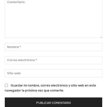
Comentario:
No
Co
ele
Sit
we
Guardar mi nombre, correo electrónico y sitio web en este
navegador la próxima vez que comente.