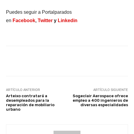
Puedes seguir a Portalparados
en
Facebook
,
Twitter
y
Linkedin
Facebook
X
WhatsApp
Li
ARTÍCULO ANTERIOR
ARTÍCULO SIGUIENTE
Arteixo contratará a
Sogeclair Aerospace ofrece
desempleados para la
empleo a 400 ingenieros de
reparación de mobiliario
diversas especialidades
urbano