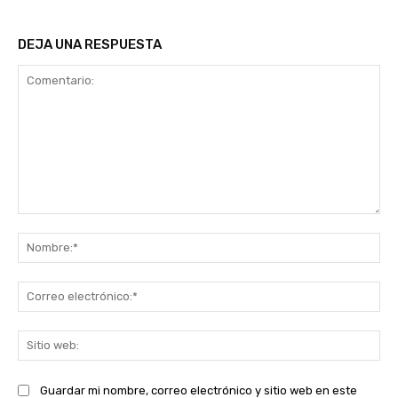
DEJA UNA RESPUESTA
Comentario:
No
Co
ele
Sit
we
Guardar mi nombre, correo electrónico y sitio web en este