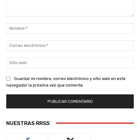
Comentario:
No
Co
ele
Sit
we
Guardar mi nombre, correo electrónico y sitio web en este
navegador la próxima vez que comente.
NUESTRAS RRSS