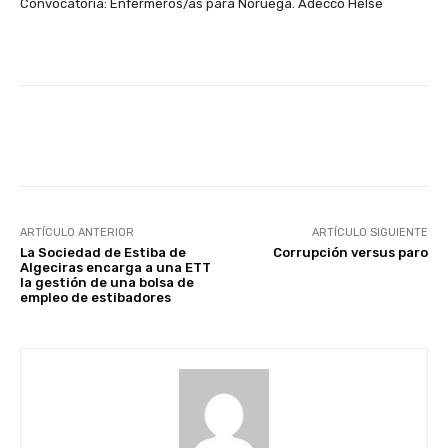
Convocatoria: Enfermeros/as para Noruega. Adecco Helse
Facebook
X
WhatsApp
Li
ARTÍCULO ANTERIOR
ARTÍCULO SIGUIENTE
La Sociedad de Estiba de
Corrupción versus paro
Algeciras encarga a una ETT
la gestión de una bolsa de
empleo de estibadores