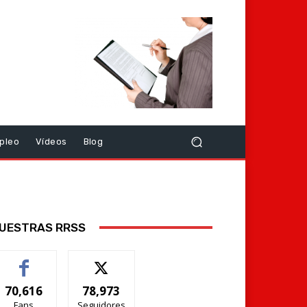
pleo
Vídeos
Blog
UESTRAS RRSS
70,616
78,973
Fans
Seguidores