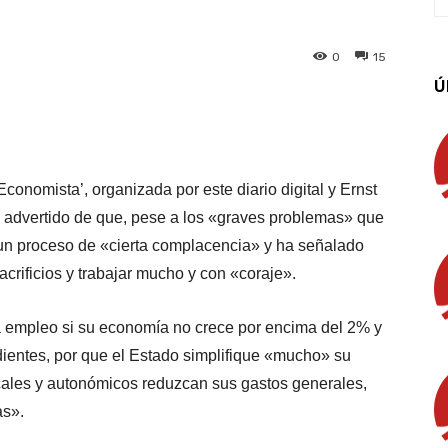
0
15
Ú
App
Linkedin
Email
Imprimir
conomista’, organizada por este diario digital y Ernst
ha advertido de que, pese a los «graves problemas» que
 un proceso de «cierta complacencia» y ha señalado
acrificios y trabajar mucho y con «coraje».
 empleo si su economía no crece por encima del 2% y
ientes, por que el Estado simplifique «mucho» su
ocales y autonómicos reduzcan sus gastos generales,
as».