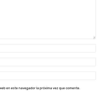
Nombre:
Correo
electróni
Sitio
web:
o web en este navegador la próxima vez que comente.