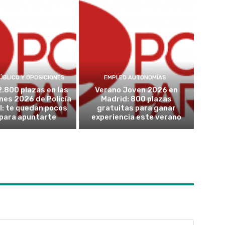
ÚBLICO Y OPOSICIONES
EMPLEO AUTONOMÍAS
2.800 plazas en las
Verano Joven 2026 en
nes 2026 de Policía
Madrid: 800 plazas
l: te quedan pocos
gratuitas para ganar
 para apuntarte
experiencia este verano