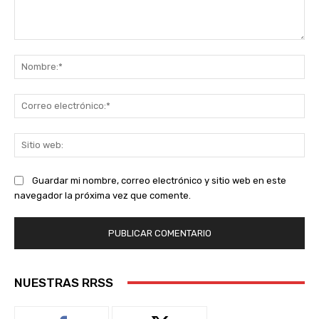
Comentario:
No
Co
ele
Sit
we
Guardar mi nombre, correo electrónico y sitio web en este
navegador la próxima vez que comente.
NUESTRAS RRSS