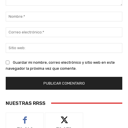
Comentario:
No
Co
ele
Sit
we
Guardar mi nombre, correo electrónico y sitio web en este
navegador la próxima vez que comente.
NUESTRAS RRSS