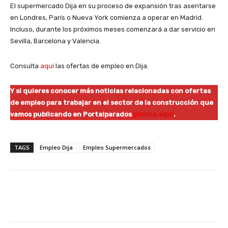
El supermercado Dija en su proceso de expansión tras asentarse
en Londres, París o Nueva York comienza a operar en Madrid.
Incluso, durante los próximos meses comenzará a dar servicio en
Sevilla, Barcelona y Valencia.
Consulta
aquí
las ofertas de empleo en Dija.
Y si quieres conocer más noticias relacionadas con ofertas
de empleo para trabajar en el sector de la construcción que
vamos publicando en Portalparados
pincha aquí
.
TAGS
Empleo Dija
Empleo Supermercados
Facebook
X
WhatsApp
Li