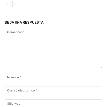
DEJA UNA RESPUESTA
Comentario:
No
Co
ele
Sit
we