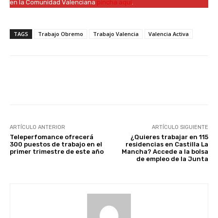
en la Comunidad Valenciana
pincha aquí
.
TAGS
Trabajo Obremo
Trabajo Valencia
Valencia Activa
Facebook
X
WhatsApp
Li
ARTÍCULO ANTERIOR
ARTÍCULO SIGUIENTE
Teleperfomance ofrecerá
¿Quieres trabajar en 115
300 puestos de trabajo en el
residencias en Castilla La
primer trimestre de este año
Mancha? Accede a la bolsa
de empleo de la Junta