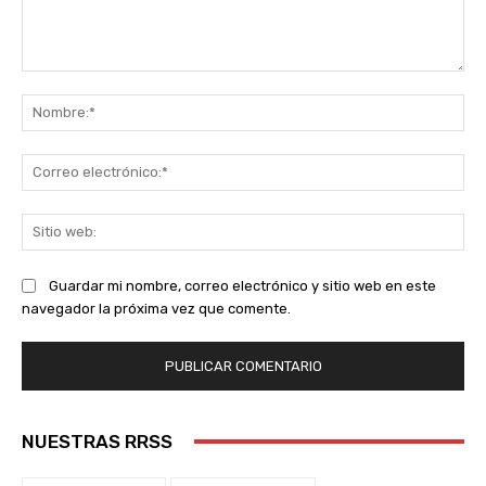
Comentario:
No
Co
ele
Sit
we
Guardar mi nombre, correo electrónico y sitio web en este
navegador la próxima vez que comente.
NUESTRAS RRSS