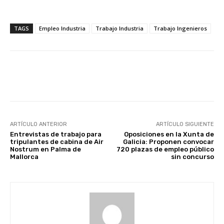
TAGS
Empleo Industria
Trabajo Industria
Trabajo Ingenieros
Facebook
X
WhatsApp
Li
ARTÍCULO ANTERIOR
ARTÍCULO SIGUIENTE
Entrevistas de trabajo para
Oposiciones en la Xunta de
tripulantes de cabina de Air
Galicia: Proponen convocar
Nostrum en Palma de
720 plazas de empleo público
Mallorca
sin concurso