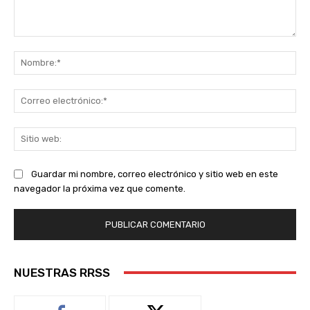
Comentario:
No
Co
ele
Sit
we
Guardar mi nombre, correo electrónico y sitio web en este
navegador la próxima vez que comente.
NUESTRAS RRSS