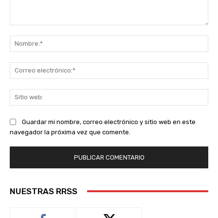
Comentario:
No
Co
ele
Sit
we
Guardar mi nombre, correo electrónico y sitio web en este
navegador la próxima vez que comente.
NUESTRAS RRSS