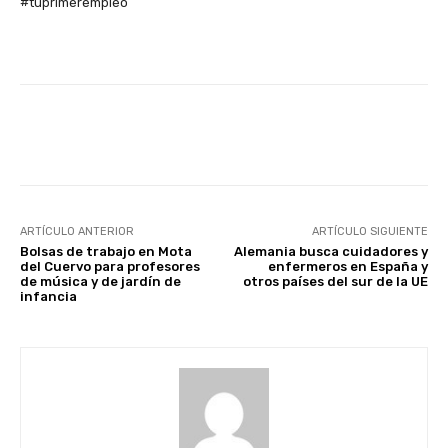
#tuprimerempleo
Facebook
X
WhatsApp
Li
ARTÍCULO ANTERIOR
ARTÍCULO SIGUIENTE
Bolsas de trabajo en Mota
Alemania busca cuidadores y
del Cuervo para profesores
enfermeros en España y
de música y de jardín de
otros países del sur de la UE
infancia