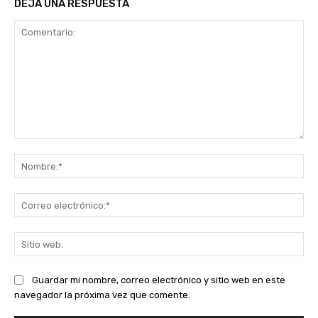
DEJA UNA RESPUESTA
Comentario:
No
Co
ele
Sit
we
Guardar mi nombre, correo electrónico y sitio web en este
navegador la próxima vez que comente.