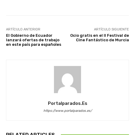
Facebook
X
WhatsApp
Li
ARTÍCULO ANTERIOR
ARTÍCULO SIGUIENTE
El Gobierno de Ecuador
Ocio gratis en el II Festival de
lanzará ofertas de trabajo
Cine Fantástico de Murcia
en este país para españoles
Portalparados.es
https://www.portalparados.es/
RELATED ARTICLES