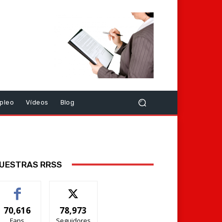
pleo
Vídeos
Blog
UESTRAS RRSS
70,616
78,973
Fans
Seguidores