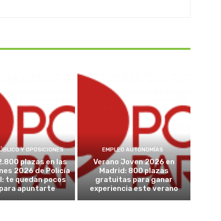
ÚBLICO Y OPOSICIONES
EMPLEO AUTONOMÍAS
2.800 plazas en las
Verano Joven 2026 en
nes 2026 de Policía
Madrid: 800 plazas
l: te quedan pocos
gratuitas para ganar
 para apuntarte
experiencia este verano