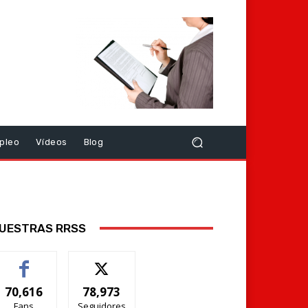
pleo
Vídeos
Blog
UESTRAS RRSS
70,616
78,973
Fans
Seguidores