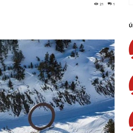
21
1
App
Linkedin
Email
Imprimir
Ú