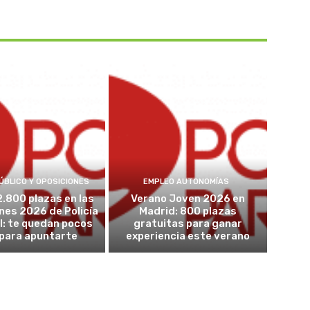
ÚBLICO Y OPOSICIONES
EMPLEO AUTONOMÍAS
2.800 plazas en las
Verano Joven 2026 en
nes 2026 de Policía
Madrid: 800 plazas
l: te quedan pocos
gratuitas para ganar
 para apuntarte
experiencia este verano