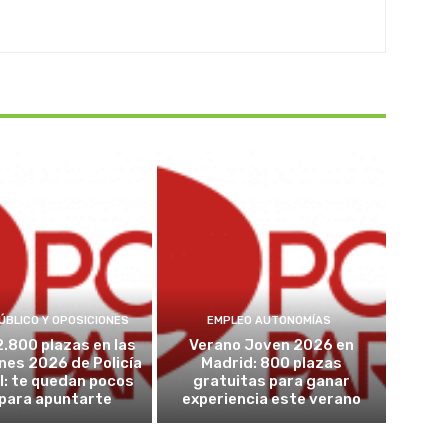
ÚBLICO Y OPOSICIONES
EMPLEO AUTONOMÍAS
2.800 plazas en las
Verano Joven 2026 en
nes 2026 de Policía
Madrid: 800 plazas
l: te quedan pocos
gratuitas para ganar
 para apuntarte
experiencia este verano