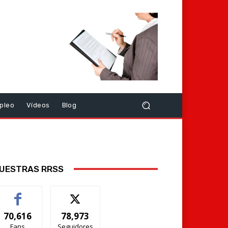
pleo
Vídeos
Blog
UESTRAS RRSS
70,616
78,973
Fans
Seguidores