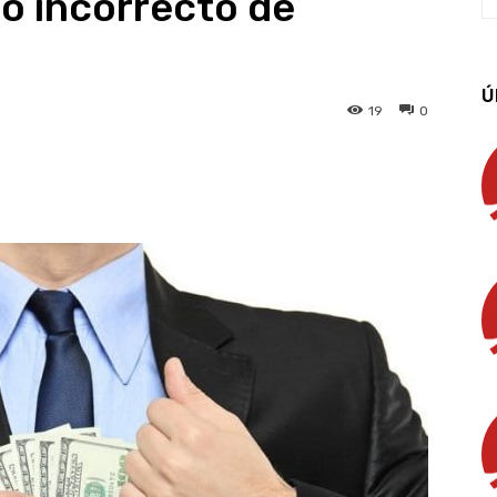
o incorrecto de
Ú
19
0
App
Linkedin
Email
Imprimir