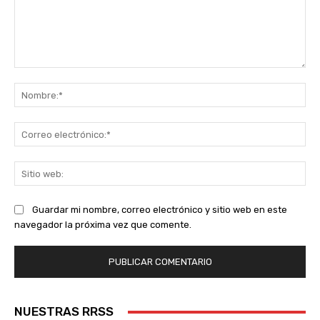
Comentario:
No
Co
ele
Sit
we
Guardar mi nombre, correo electrónico y sitio web en este
navegador la próxima vez que comente.
NUESTRAS RRSS