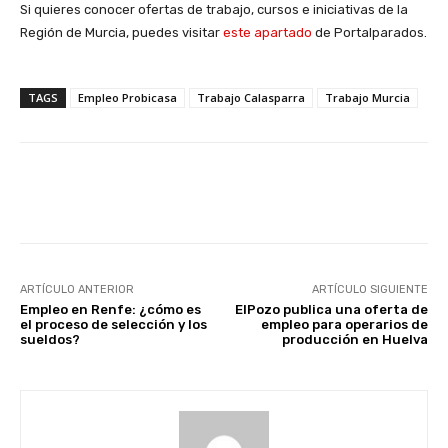
Si quieres conocer ofertas de trabajo, cursos e iniciativas de la
Región de Murcia, puedes visitar
este apartado
de Portalparados.
TAGS
Empleo Probicasa
Trabajo Calasparra
Trabajo Murcia
Facebook
X
WhatsApp
Li
ARTÍCULO ANTERIOR
ARTÍCULO SIGUIENTE
Empleo en Renfe: ¿cómo es
ElPozo publica una oferta de
el proceso de selección y los
empleo para operarios de
sueldos?
producción en Huelva