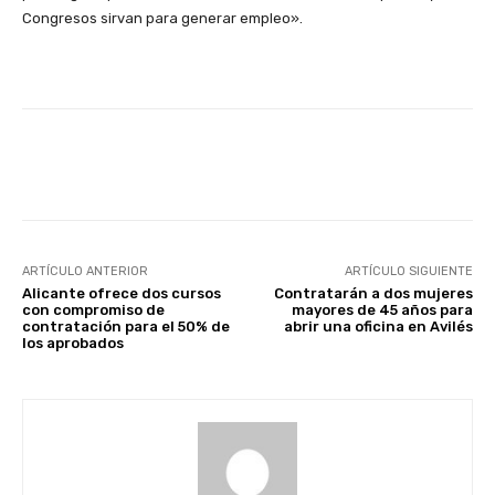
Congresos sirvan para generar empleo».
Facebook
X
WhatsApp
Li
ARTÍCULO ANTERIOR
ARTÍCULO SIGUIENTE
Alicante ofrece dos cursos
Contratarán a dos mujeres
con compromiso de
mayores de 45 años para
contratación para el 50% de
abrir una oficina en Avilés
los aprobados