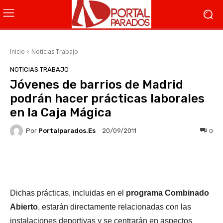
Inicio
Noticias Trabajo
NOTICIAS TRABAJO
Jóvenes de barrios de Madrid
podrán hacer prácticas laborales
en la Caja Mágica
Por
Portalparados.es
0
20/09/2011
Facebook
X
WhatsApp
Li
Dichas prácticas, incluidas en el
programa Combinado
Abierto
, estarán directamente relacionadas con las
instalaciones deportivas y se centrarán en aspectos