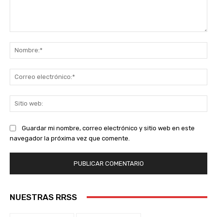
Comentario:
No
Co
ele
Sit
we
Guardar mi nombre, correo electrónico y sitio web en este
navegador la próxima vez que comente.
NUESTRAS RRSS