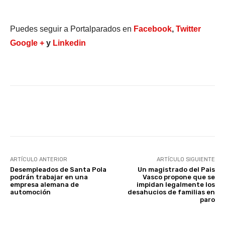
Puedes seguir a Portalparados en
Facebook
,
Twitter
Google +
y
Linkedin
Facebook
X
WhatsApp
Li
ARTÍCULO ANTERIOR
ARTÍCULO SIGUIENTE
Desempleados de Santa Pola
Un magistrado del Pais
podrán trabajar en una
Vasco propone que se
empresa alemana de
impidan legalmente los
automoción
desahucios de familias en
paro