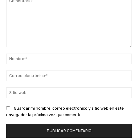
Comentario:
No
Co
ele
Sit
we
Guardar mi nombre, correo electrónico y sitio web en este
navegador la próxima vez que comente.