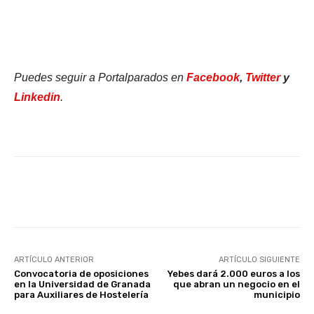
Puedes seguir a Portalparados en
Facebook
,
Twitter
y
Linkedin
.
Facebook
X
WhatsApp
Li
ARTÍCULO ANTERIOR
ARTÍCULO SIGUIENTE
Convocatoria de oposiciones
Yebes dará 2.000 euros a los
en la Universidad de Granada
que abran un negocio en el
para Auxiliares de Hostelería
municipio