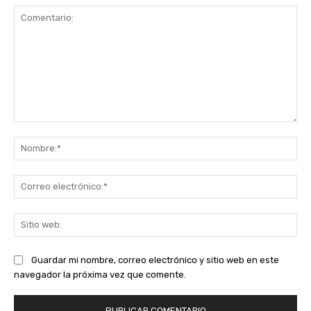
Comentario:
No
Co
ele
Sit
we
Guardar mi nombre, correo electrónico y sitio web en este
navegador la próxima vez que comente.