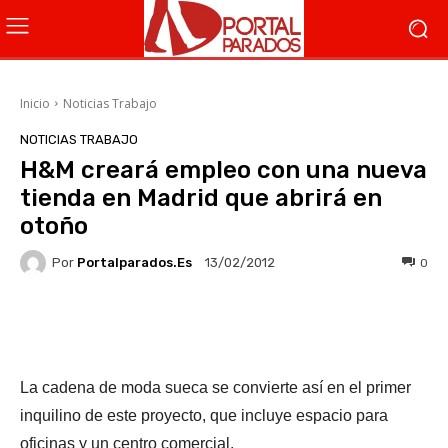
Inicio
Noticias Trabajo
NOTICIAS TRABAJO
H&M creará empleo con una nueva
tienda en Madrid que abrirá en
otoño
Por
Portalparados.es
0
13/02/2012
Facebook
X
WhatsApp
Li
La cadena de moda sueca se convierte así en el primer
inquilino de este proyecto, que incluye espacio para
oficinas y un centro comercial.