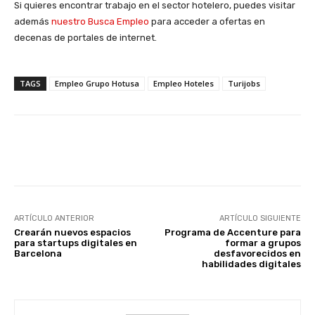
Si quieres encontrar trabajo en el sector hotelero, puedes visitar
además
nuestro Busca Empleo
para acceder a ofertas en
decenas de portales de internet.
TAGS
Empleo Grupo Hotusa
Empleo Hoteles
Turijobs
Facebook
X
WhatsApp
Li
ARTÍCULO ANTERIOR
ARTÍCULO SIGUIENTE
Crearán nuevos espacios
Programa de Accenture para
para startups digitales en
formar a grupos
Barcelona
desfavorecidos en
habilidades digitales