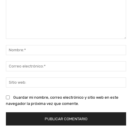
Comentario:
No
Co
ele
Sit
we
Guardar mi nombre, correo electrónico y sitio web en este
navegador la próxima vez que comente.