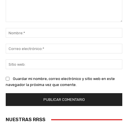
Comentario:
No
Co
ele
Sit
we
Guardar mi nombre, correo electrónico y sitio web en este
navegador la próxima vez que comente.
NUESTRAS RRSS