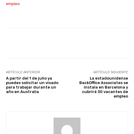
empleo.
Facebook
X
WhatsApp
Li
ARTÍCULO ANTERIOR
ARTÍCULO SIGUIENTE
A partir del 1 de julio ya
La estadounidense
puedes solicitar un visado
BackOffice Associates se
para trabajar durante un
instala en Barcelona y
año en Australia
cubrirá 30 vacantes de
empleo