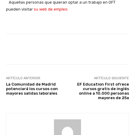
Aquellas personas que quieran optar a un trabajo en GFT
pueden visitar
su web de empleo.
Facebook
X
WhatsApp
Li
ARTÍCULO ANTERIOR
ARTÍCULO SIGUIENTE
La Comunidad de Madrid
EF Education First ofrece
potenciará los cursos con
cursos gratis de inglés
mayores salidas laborales
online a 10.000 personas
mayores de 25a