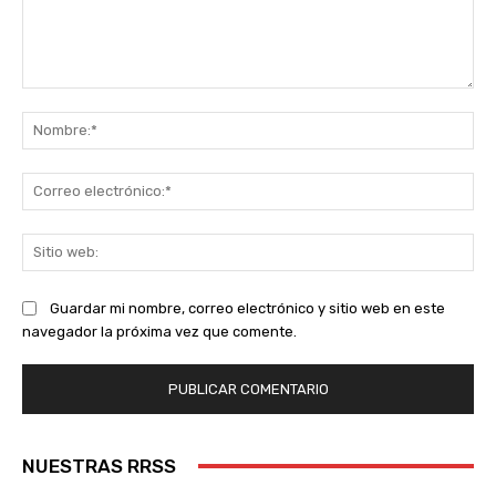
Comentario:
No
Co
ele
Sit
we
Guardar mi nombre, correo electrónico y sitio web en este
navegador la próxima vez que comente.
NUESTRAS RRSS