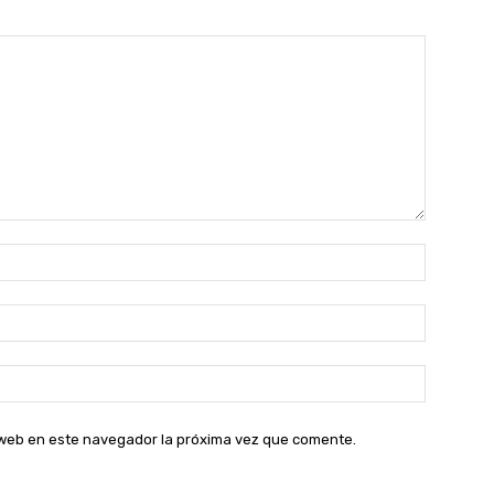
Nombre:
Correo
electróni
Sitio
web:
o web en este navegador la próxima vez que comente.