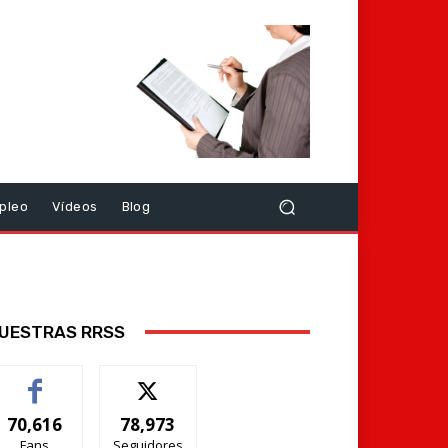
pleo
Vídeos
Blog
UESTRAS RRSS
70,616
78,973
Fans
Seguidores