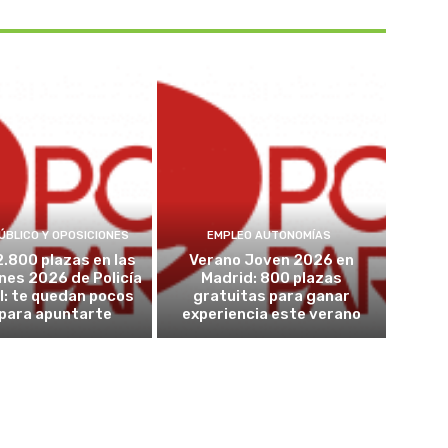
ÚBLICO Y OPOSICIONES
EMPLEO AUTONOMÍAS
2.800 plazas en las
Verano Joven 2026 en
nes 2026 de Policía
Madrid: 800 plazas
l: te quedan pocos
gratuitas para ganar
 para apuntarte
experiencia este verano