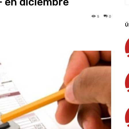
F en diciembre
5
0
Ú
App
Linkedin
Email
Imprimir