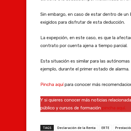
Sin embargo, en caso de estar dentro de un E
exigidos para disfrutar de esta deducción.
La expepción, en este caso, es que la afec
contrato por cuenta ajena a tiempo parcial.
Esta situación es similar para las autónomas
ejemplo, durante el primer estado de alarma.
Pincha aquí
para conocer más recomendacion
Y si quieres conocer más noticias relaciona
público y cursos de formación
pincha aquí.
TAGS
Declaración de la Renta
ERTE
Prestaci