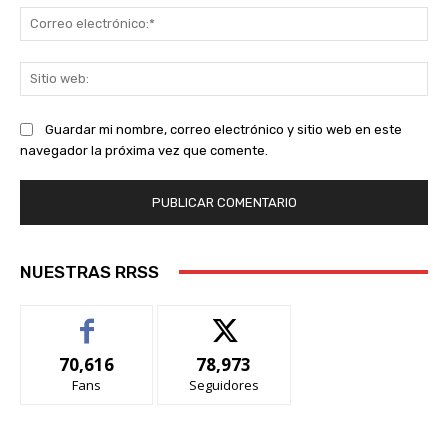
Co
ele
Sit
we
Guardar mi nombre, correo electrónico y sitio web en este
navegador la próxima vez que comente.
NUESTRAS RRSS
70,616
78,973
Fans
Seguidores