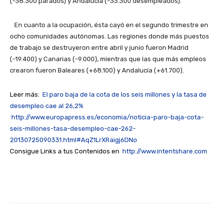
(-38.300 parados) y Andalucía (-33.300 desempleados).
En cuanto a la ocupación, ésta cayó en el segundo trimestre en
ocho comunidades autónomas. Las regiones donde más puestos
de trabajo se destruyeron entre abril y junio fueron Madrid
(-19.400) y Canarias (-9.000), mientras que las que más empleos
crearon fueron Baleares (+68.100) y Andalucía (+61.700).
Leer más:
El paro baja de la cota de los seis millones y la tasa de
desempleo cae al 26,2%
http://www.europapress.es/economia/noticia-paro-baja-cota-
seis-millones-tasa-desempleo-cae-262-
20130725090331.html#AqZ1LrXRaigj6DNo
Consigue Links a tus Contenidos en
http://www.intentshare.com