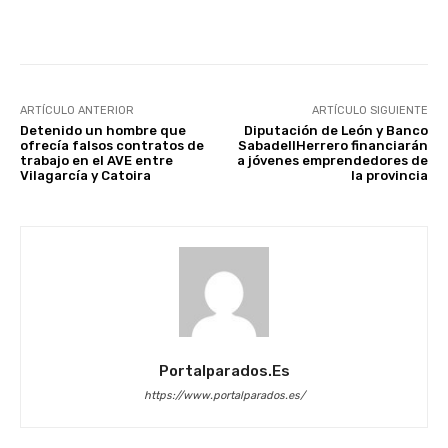
Facebook
X
WhatsApp
Li
ARTÍCULO ANTERIOR
ARTÍCULO SIGUIENTE
Detenido un hombre que
Diputación de León y Banco
ofrecía falsos contratos de
SabadellHerrero financiarán
trabajo en el AVE entre
a jóvenes emprendedores de
Vilagarcía y Catoira
la provincia
Portalparados.es
https://www.portalparados.es/