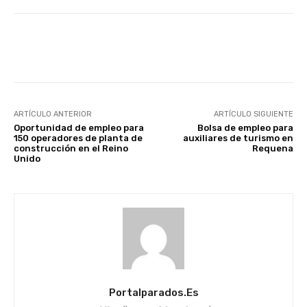
Facebook
X
WhatsApp
Li
ARTÍCULO ANTERIOR
ARTÍCULO SIGUIENTE
Oportunidad de empleo para
Bolsa de empleo para
150 operadores de planta de
auxiliares de turismo en
construcción en el Reino
Requena
Unido
Portalparados.es