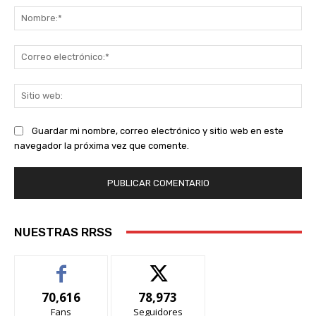
No
Co
ele
Sit
we
Guardar mi nombre, correo electrónico y sitio web en este
navegador la próxima vez que comente.
NUESTRAS RRSS
70,616
78,973
Fans
Seguidores