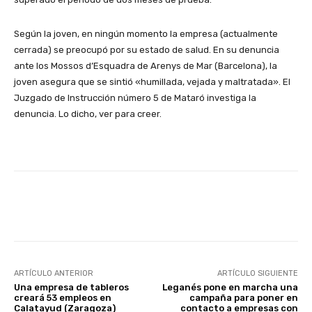
Según la joven, en ningún momento la empresa (actualmente
cerrada) se preocupó por su estado de salud. En su denuncia
ante los Mossos d’Esquadra de Arenys de Mar (Barcelona), la
joven asegura que se sintió «humillada, vejada y maltratada». El
Juzgado de Instrucción número 5 de Mataró investiga la
denuncia. Lo dicho, ver para creer.
Facebook
X
WhatsApp
Li
ARTÍCULO ANTERIOR
ARTÍCULO SIGUIENTE
Una empresa de tableros
Leganés pone en marcha una
creará 53 empleos en
campaña para poner en
Calatayud (Zaragoza)
contacto a empresas con