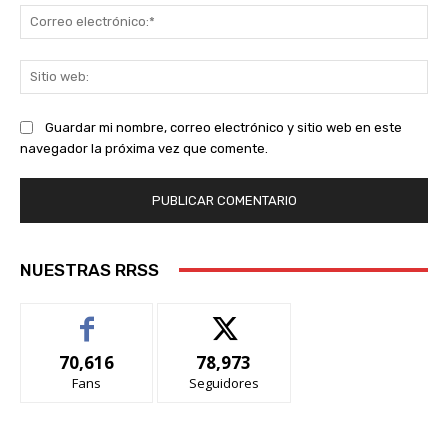
Co
ele
Sit
we
Guardar mi nombre, correo electrónico y sitio web en este
navegador la próxima vez que comente.
NUESTRAS RRSS
70,616
78,973
Fans
Seguidores