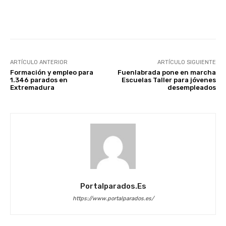
Facebook
X
WhatsApp
Li
ARTÍCULO ANTERIOR
ARTÍCULO SIGUIENTE
Formación y empleo para
Fuenlabrada pone en marcha
1.346 parados en
Escuelas Taller para jóvenes
Extremadura
desempleados
Portalparados.es
https://www.portalparados.es/