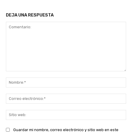
DEJA UNA RESPUESTA
Comentario:
No
Co
ele
Sit
we
Guardar mi nombre, correo electrónico y sitio web en este