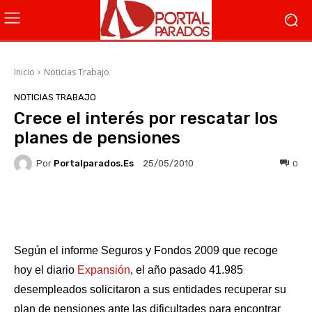
Inicio
Noticias Trabajo
NOTICIAS TRABAJO
Crece el interés por rescatar los
planes de pensiones
Por
Portalparados.es
0
25/05/2010
Facebook
X
WhatsApp
Li
Según el informe Seguros y Fondos 2009 que recoge
hoy el diario
Expansión
, el año pasado 41.985
desempleados solicitaron a sus entidades recuperar su
plan de pensiones ante las dificultades para encontrar