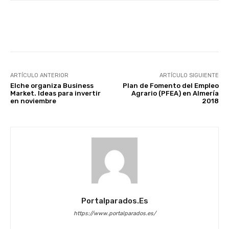
Facebook
X
WhatsApp
Li
ARTÍCULO ANTERIOR
ARTÍCULO SIGUIENTE
Elche organiza Business
Plan de Fomento del Empleo
Market. Ideas para invertir
Agrario (PFEA) en Almería
en noviembre
2018
Portalparados.es
https://www.portalparados.es/