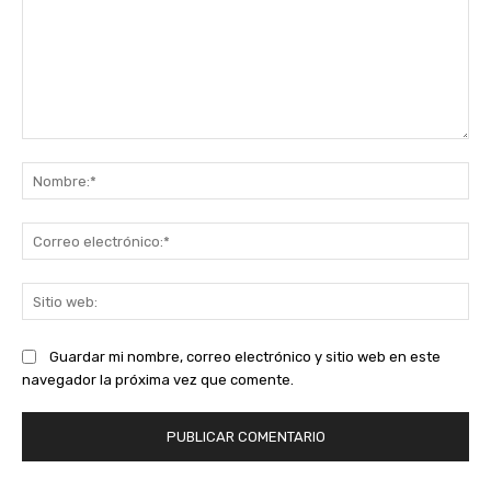
Comentario:
No
Co
ele
Sit
we
Guardar mi nombre, correo electrónico y sitio web en este
navegador la próxima vez que comente.