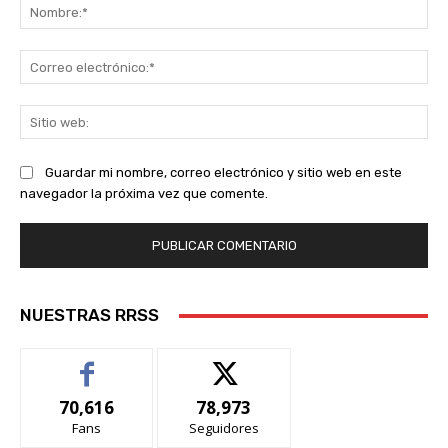
No
Co
ele
Sit
we
Guardar mi nombre, correo electrónico y sitio web en este
navegador la próxima vez que comente.
NUESTRAS RRSS
70,616
78,973
Fans
Seguidores