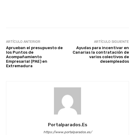
Facebook
X
WhatsApp
Li
ARTÍCULO ANTERIOR
ARTÍCULO SIGUIENTE
Aprueban el presupuesto de
Ayudas para incentivar en
los Puntos de
Canarias la contratación de
Acompañamiento
varios colectivos de
Empresarial (PAE) en
desempleados
Extremadura
Portalparados.es
https://www.portalparados.es/