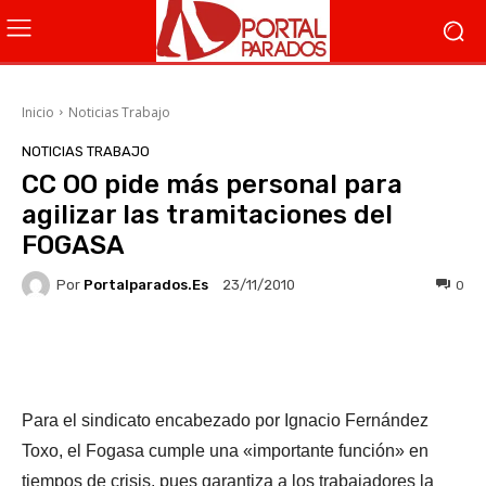
Inicio
Noticias Trabajo
NOTICIAS TRABAJO
CC OO pide más personal para
agilizar las tramitaciones del
FOGASA
Por
Portalparados.es
0
23/11/2010
Facebook
X
WhatsApp
Li
Para el sindicato encabezado por Ignacio Fernández
Toxo, el Fogasa cumple una «importante función» en
tiempos de crisis, pues garantiza a los trabajadores la