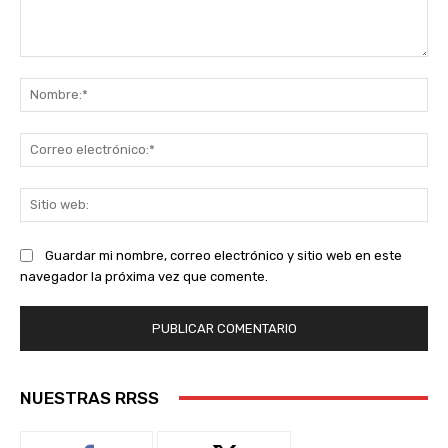
Comentario:
No
Co
ele
Sit
we
Guardar mi nombre, correo electrónico y sitio web en este
navegador la próxima vez que comente.
NUESTRAS RRSS