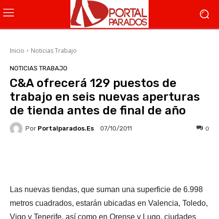
Inicio
Noticias Trabajo
NOTICIAS TRABAJO
C&A ofrecerá 129 puestos de
trabajo en seis nuevas aperturas
de tienda antes de final de año
Por
Portalparados.es
0
07/10/2011
Facebook
X
WhatsApp
Li
Las nuevas tiendas, que suman una superficie de 6.998
metros cuadrados, estarán ubicadas en Valencia, Toledo,
Vigo y Tenerife, así como en Orense y Lugo, ciudades