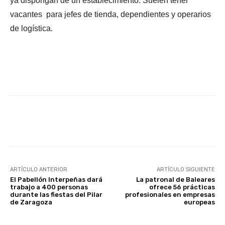
ya dispongan de un establecimiento. Suelen tener
vacantes para jefes de tienda, dependientes y operarios
de logística.
Facebook
X
WhatsApp
Li
ARTÍCULO ANTERIOR
ARTÍCULO SIGUIENTE
El Pabellón Interpeñas dará
La patronal de Baleares
trabajo a 400 personas
ofrece 56 prácticas
durante las fiestas del Pilar
profesionales en empresas
de Zaragoza
europeas