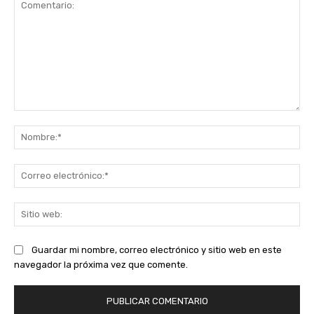
Comentario:
No
Co
ele
Sit
we
Guardar mi nombre, correo electrónico y sitio web en este
navegador la próxima vez que comente.