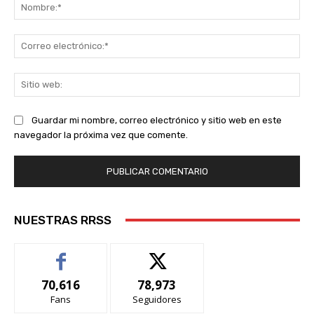
No
Co
ele
Sit
we
Guardar mi nombre, correo electrónico y sitio web en este
navegador la próxima vez que comente.
NUESTRAS RRSS
70,616
78,973
Fans
Seguidores