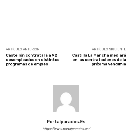
Facebook
X
WhatsApp
Li
ARTÍCULO ANTERIOR
ARTÍCULO SIGUIENTE
Castellón contratará a 92
Castilla La Mancha mediará
desempleados en distintos
en las contrataciones de la
programas de empleo
próxima vendimia
Portalparados.es
https://www.portalparados.es/