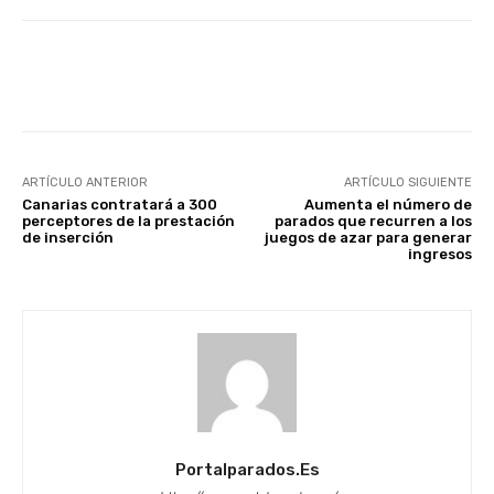
Facebook
X
WhatsApp
Li
ARTÍCULO ANTERIOR
ARTÍCULO SIGUIENTE
Canarias contratará a 300
Aumenta el número de
perceptores de la prestación
parados que recurren a los
de inserción
juegos de azar para generar
ingresos
Portalparados.es