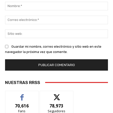
No
Co
ele
Sit
we
Guardar mi nombre, correo electrónico y sitio web en este
navegador la próxima vez que comente.
NUESTRAS RRSS
70,616
78,973
Fans
Seguidores