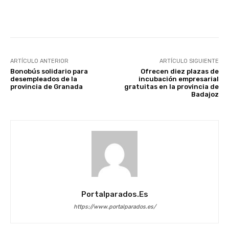
Facebook
X
WhatsApp
Li
ARTÍCULO ANTERIOR
ARTÍCULO SIGUIENTE
Bonobús solidario para
Ofrecen diez plazas de
desempleados de la
incubación empresarial
provincia de Granada
gratuitas en la provincia de
Badajoz
Portalparados.es
https://www.portalparados.es/