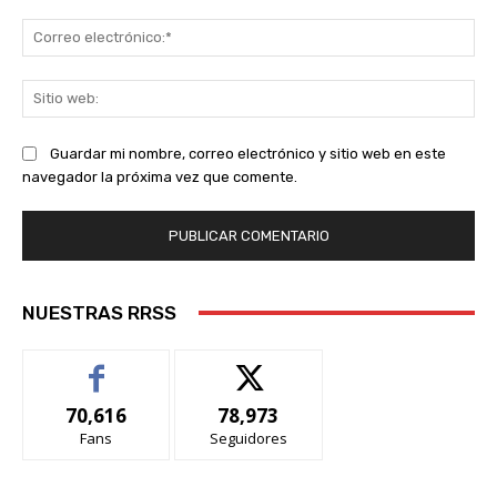
Co
ele
Sit
we
Guardar mi nombre, correo electrónico y sitio web en este
navegador la próxima vez que comente.
NUESTRAS RRSS
70,616
78,973
Fans
Seguidores