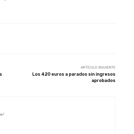
X
WhatsApp
Linkedin
Email
ARTÍCULO SIGUIENTE
s
Los 420 euros a parados sin ingresos
aprobados
es/