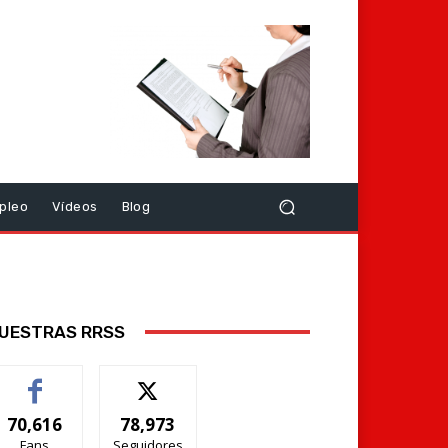
pleo
Vídeos
Blog
UESTRAS RRSS
70,616
78,973
Fans
Seguidores