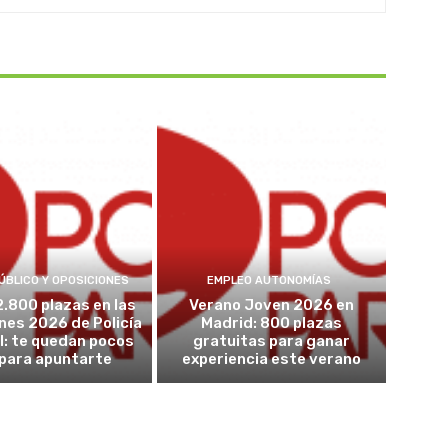
ÚBLICO Y OPOSICIONES
EMPLEO AUTONOMÍAS
2.800 plazas en las
Verano Joven 2026 en
nes 2026 de Policía
Madrid: 800 plazas
l: te quedan pocos
gratuitas para ganar
 para apuntarte
experiencia este verano