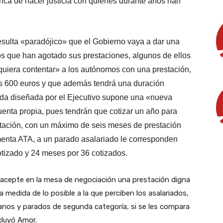
rica de hacer justicia con quienes durante años han
esulta «paradójico» que el Gobierno vaya a dar una
 que han agotado sus prestaciones, algunos de ellos
 quiera contentar» a los autónomos con una prestación,
los 600 euros y que además tendrá una duración
da diseñada por el Ejecutivo supone una «nueva
uenta propia, pues tendrán que cotizar un año para
stación, con un máximo de seis meses de prestación
umenta ATA, a un parado asalariado le corresponden
tizado y 24 meses por 36 cotizados.
acepte en la mesa de negociación una prestación digna
 medida de lo posible a la que perciben los asalariados,
nos y parados de segunda categoría, si se les compara
cluyó Amor.