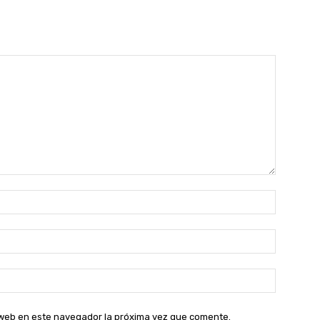
Nombre:
Correo
electróni
Sitio
web:
o web en este navegador la próxima vez que comente.