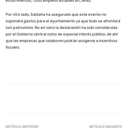
estos eventos, 1.000 empleos estables en Jerez.
Por otro lado, Saldaña ha asegurado que este evento no
supondrá gastos para el Ayuntamiento ya que todo se afrontará
con patrocinios. No en vano la declaración ha sido considerada
por el Gobierno central como de especial interés público, de ahí
que las empresas que colaboren podrán acogerse a incentivos
fiscales.
Facebook
X
WhatsApp
Li
ARTÍCULO ANTERIOR
ARTÍCULO SIGUIENTE