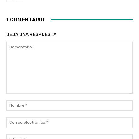
1 COMENTARIO
DEJA UNA RESPUESTA
Comentario:
No
Co
ele
Sit