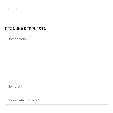
DEJA UNA RESPUESTA
Comentario:
No
Co
ele
Sit