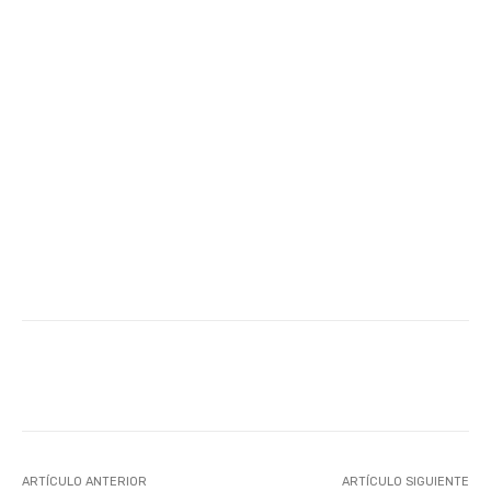
Facebook
X
WhatsApp
Li
ARTÍCULO ANTERIOR
ARTÍCULO SIGUIENTE