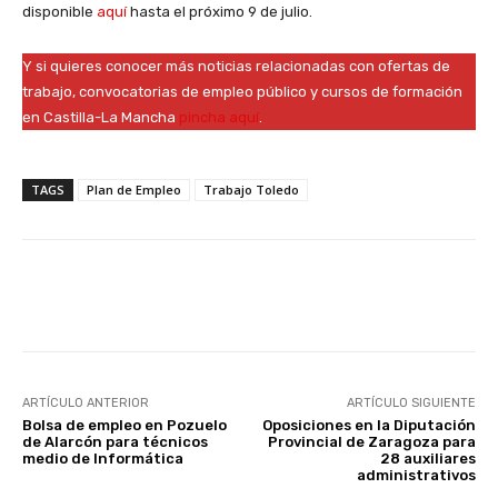
disponible
aquí
hasta el próximo 9 de julio.
Y si quieres conocer más noticias relacionadas con ofertas de
trabajo, convocatorias de empleo público y cursos de formación
en Castilla-La Mancha
pincha aquí
.
TAGS
Plan de Empleo
Trabajo Toledo
Facebook
X
WhatsApp
Li
ARTÍCULO ANTERIOR
ARTÍCULO SIGUIENTE
Bolsa de empleo en Pozuelo
Oposiciones en la Diputación
de Alarcón para técnicos
Provincial de Zaragoza para
medio de Informática
28 auxiliares
administrativos