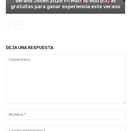
Verano Joven 2026 en Madrid: 800 plazas
gratuitas para ganar experiencia este verano
DEJA UNA RESPUESTA
Comentario:
No
Co