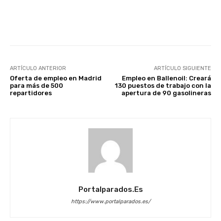
Facebook
X
WhatsApp
Li
ARTÍCULO ANTERIOR
ARTÍCULO SIGUIENTE
Oferta de empleo en Madrid
Empleo en Ballenoil: Creará
para más de 500
130 puestos de trabajo con la
repartidores
apertura de 90 gasolineras
Portalparados.es
https://www.portalparados.es/